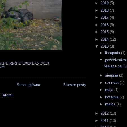
►
2019
(5)
►
2018
(7)
►
2017
(4)
►
2016
(3)
►
2015
(8)
►
2014
(12)
▼
2013
(8)
►
listopada
(1)
▼
października
ĄTEK, PAŹDZIERNIKA 25, 2013
Miejsce na Tw
ZY:
►
sierpnia
(1)
►
czerwca
(1)
Strona główna
Starsze posty
►
maja
(1)
 (Atom)
►
kwietnia
(2)
►
marca
(1)
►
2012
(10)
►
2011
(10)