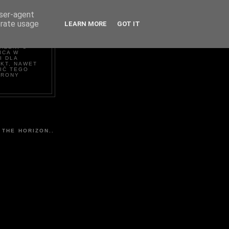
user-agent
erate usage
LEARN MORE
GOT IT
NEL
RZEŃ, O
ICA W
I DLA
EKT, NAWET
IĆ TEGO
TRONY
 THE HORIZON..