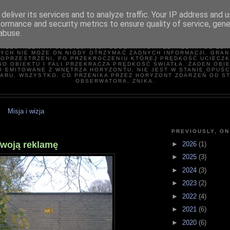
deliver its services and to analyze traffic. Your IP address and 
formance and security metrics to ensure quality of service, gen
HORYZONT ZDARZEN
abuse.
ORYZONT ZDARZEŃ − SFERA OTACZAJĄCA CZARNĄ DZIURĘ LUB TU
RZESTRZENNY, ODDZIELAJĄCA OBSERWATORA ZDARZENIA OD ZDA
YCH NIE MOŻE ON NIGDY OTRZYMAĆ ŻADNYCH INFORMACJI. GRAN
OPRZESTRZENI, PO PRZEKROCZENIU KTÓREJ PRĘDKOŚĆ UCIECZK
O OBIEKTU I FALI PRZEKRACZA PRĘDKOŚĆ ŚWIATŁA. ŻADEN OBI
O EMITOWANE Z WNĘTRZA HORYZONTU, NIE JEST W STANIE OPUŚC
ARU. WSZYSTKO, CO PRZENIKA PRZEZ HORYZONT ZDARZEŃ OD S
OBSERWATORA, ZNIKA.
Misja i wizja
PREVIOUSLY, ON
Twoją reklamę
►
2026
(1)
►
2025
(3)
►
2024
(3)
►
2023
(2)
►
2022
(4)
►
2021
(6)
►
2020
(6)