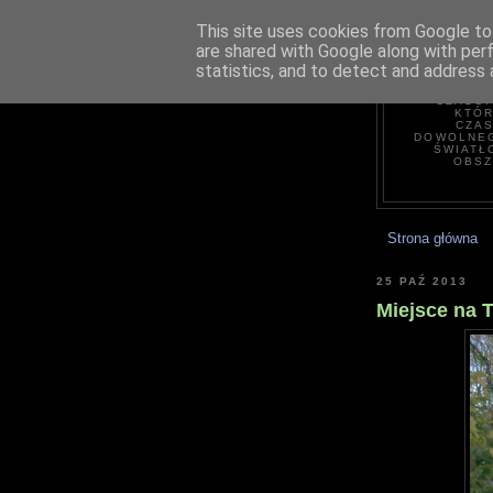
This site uses cookies from Google to 
are shared with Google along with per
statistics, and to detect and address 
H
CZASOP
KTÓR
CZAS
DOWOLNEG
ŚWIATŁ
OBSZ
Strona główna
25 PAŹ 2013
Miejsce na 