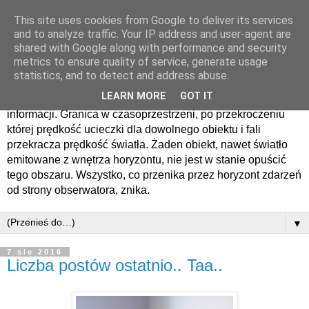
This site uses cookies from Google to deliver its services
Horyzont zdarzen
and to analyze traffic. Your IP address and user-agent are
shared with Google along with performance and security
metrics to ensure quality of service, generate usage
Horyzont zdarzeń − sfera otaczająca czarną dziurę lub tunel
statistics, and to detect and address abuse.
czasoprzestrzenny, oddzielająca obserwatora zdarzenia od
LEARN MORE
GOT IT
zdarzeń, o których nie może on nigdy otrzymać żadnych
informacji. Granica w czasoprzestrzeni, po przekroczeniu
której prędkość ucieczki dla dowolnego obiektu i fali
przekracza prędkość światła. Żaden obiekt, nawet światło
emitowane z wnętrza horyzontu, nie jest w stanie opuścić
tego obszaru. Wszystko, co przenika przez horyzont zdarzeń
od strony obserwatora, znika.
▼
7 sie 2016
Liczba postów ostatnio.. Taa..