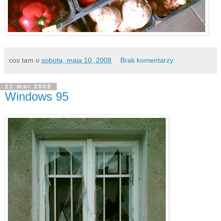
cos tam
o
sobota, maja 10, 2008
Brak komentarzy:
21 mar 2008
Windows 95