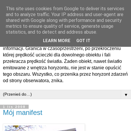
This site uses cookies from Google to deliver its services
Horyzont zdarzen
and to analyze traffic. Your IP address and user-agent are
shared with Google along with performance and security
metrics to ensure quality of service, generate usage
Horyzont zdarzeń − sfera otaczająca czarną dziurę lub tunel
statistics, and to detect and address abuse.
czasoprzestrzenny, oddzielająca obserwatora zdarzenia od
LEARN MORE
GOT IT
zdarzeń, o których nie może on nigdy otrzymać żadnych
informacji. Granica w czasoprzestrzeni, po przekroczeniu
której prędkość ucieczki dla dowolnego obiektu i fali
przekracza prędkość światła. Żaden obiekt, nawet światło
emitowane z wnętrza horyzontu, nie jest w stanie opuścić
tego obszaru. Wszystko, co przenika przez horyzont zdarzeń
od strony obserwatora, znika.
▼
1 lis 2008
Mój manifest