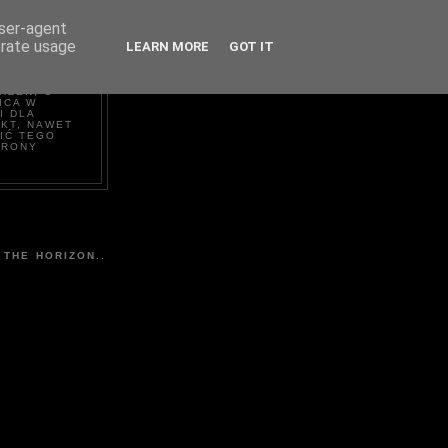
user-agent
erate usage
LEARN MORE
GOT IT
NEL
RZEŃ, O
ICA W
I DLA
EKT, NAWET
IĆ TEGO
TRONY
 THE HORIZON..