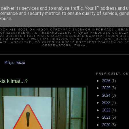
deliver its services and to analyze traffic. Your IP address and 
formance and security metrics to ensure quality of service, gen
HORYZONT ZDARZEN
abuse.
ORYZONT ZDARZEŃ − SFERA OTACZAJĄCA CZARNĄ DZIURĘ LUB TU
RZESTRZENNY, ODDZIELAJĄCA OBSERWATORA ZDARZENIA OD ZDA
YCH NIE MOŻE ON NIGDY OTRZYMAĆ ŻADNYCH INFORMACJI. GRAN
OPRZESTRZENI, PO PRZEKROCZENIU KTÓREJ PRĘDKOŚĆ UCIECZK
O OBIEKTU I FALI PRZEKRACZA PRĘDKOŚĆ ŚWIATŁA. ŻADEN OBI
O EMITOWANE Z WNĘTRZA HORYZONTU, NIE JEST W STANIE OPUŚC
ARU. WSZYSTKO, CO PRZENIKA PRZEZ HORYZONT ZDARZEŃ OD S
OBSERWATORA, ZNIKA.
Misja i wizja
PREVIOUSLY, ON
kis klimat...?
►
2026
(1)
►
2025
(3)
►
2024
(3)
►
2023
(2)
►
2022
(4)
►
2021
(6)
►
2020
(6)