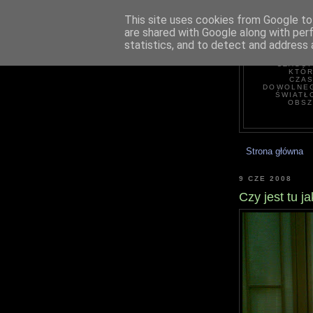
This site uses cookies from Google to 
are shared with Google along with per
statistics, and to detect and address 
H
CZASOP
KTÓR
CZAS
DOWOLNEG
ŚWIATŁ
OBSZ
Strona główna
9 CZE 2008
Czy jest tu ja