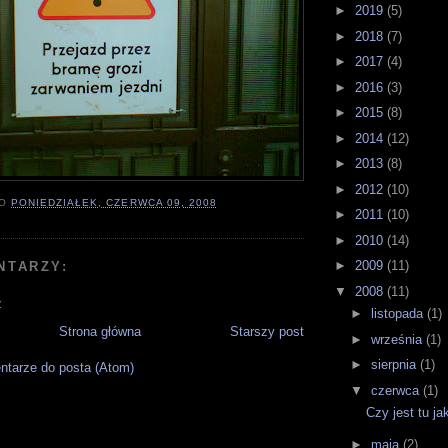
►
2019
(5)
►
2018
(7)
►
2017
(4)
►
2016
(3)
►
2015
(8)
►
2014
(12)
►
2013
(8)
►
2012
(10)
O
PONIEDZIAŁEK, CZERWCA 09, 2008
►
2011
(10)
►
2010
(14)
►
2009
(11)
NTARZY:
▼
2008
(11)
z
►
listopada
(1)
Strona główna
Starszy post
►
września
(1)
►
sierpnia
(1)
tarze do posta (Atom)
▼
czerwca
(1)
Czy jest tu jak
►
maja
(2)