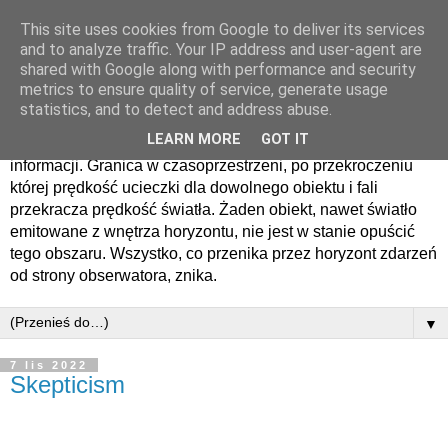
This site uses cookies from Google to deliver its services
Horyzont zdarzen
and to analyze traffic. Your IP address and user-agent are
shared with Google along with performance and security
metrics to ensure quality of service, generate usage
Horyzont zdarzeń − sfera otaczająca czarną dziurę lub tunel
statistics, and to detect and address abuse.
czasoprzestrzenny, oddzielająca obserwatora zdarzenia od
LEARN MORE
GOT IT
zdarzeń, o których nie może on nigdy otrzymać żadnych
informacji. Granica w czasoprzestrzeni, po przekroczeniu
której prędkość ucieczki dla dowolnego obiektu i fali
przekracza prędkość światła. Żaden obiekt, nawet światło
emitowane z wnętrza horyzontu, nie jest w stanie opuścić
tego obszaru. Wszystko, co przenika przez horyzont zdarzeń
od strony obserwatora, znika.
▼
7 lis 2022
Skepticism