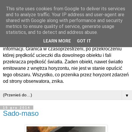
This site uses cookies from Google to deliver its services
Horyzont zdarzen
and to analyze traffic. Your IP address and user-agent are
shared with Google along with performance and security
metrics to ensure quality of service, generate usage
Horyzont zdarzeń − sfera otaczająca czarną dziurę lub tunel
statistics, and to detect and address abuse.
czasoprzestrzenny, oddzielająca obserwatora zdarzenia od
LEARN MORE
GOT IT
zdarzeń, o których nie może on nigdy otrzymać żadnych
informacji. Granica w czasoprzestrzeni, po przekroczeniu
której prędkość ucieczki dla dowolnego obiektu i fali
przekracza prędkość światła. Żaden obiekt, nawet światło
emitowane z wnętrza horyzontu, nie jest w stanie opuścić
tego obszaru. Wszystko, co przenika przez horyzont zdarzeń
od strony obserwatora, znika.
▼
15 gru 2014
Sado-maso