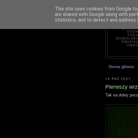
This site uses cookies from Google to 
are shared with Google along with per
statistics, and to detect and address 
H
CZASOP
KTÓR
CZAS
DOWOLNEG
ŚWIATŁ
OBSZ
Strona główna
16 PAŹ 2007
Pierwszy wrz
Tak na dobry pocz