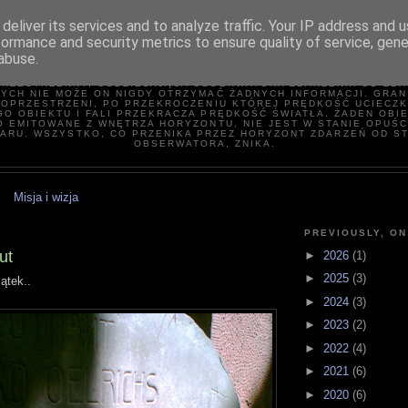
deliver its services and to analyze traffic. Your IP address and 
formance and security metrics to ensure quality of service, gen
HORYZONT ZDARZEN
abuse.
ORYZONT ZDARZEŃ − SFERA OTACZAJĄCA CZARNĄ DZIURĘ LUB TU
RZESTRZENNY, ODDZIELAJĄCA OBSERWATORA ZDARZENIA OD ZDA
YCH NIE MOŻE ON NIGDY OTRZYMAĆ ŻADNYCH INFORMACJI. GRAN
OPRZESTRZENI, PO PRZEKROCZENIU KTÓREJ PRĘDKOŚĆ UCIECZK
O OBIEKTU I FALI PRZEKRACZA PRĘDKOŚĆ ŚWIATŁA. ŻADEN OBI
O EMITOWANE Z WNĘTRZA HORYZONTU, NIE JEST W STANIE OPUŚC
ARU. WSZYSTKO, CO PRZENIKA PRZEZ HORYZONT ZDARZEŃ OD S
OBSERWATORA, ZNIKA.
Misja i wizja
PREVIOUSLY, ON
ut
►
2026
(1)
►
2025
(3)
ątek..
►
2024
(3)
►
2023
(2)
►
2022
(4)
►
2021
(6)
►
2020
(6)