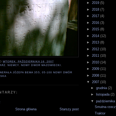
►
2019
(5)
►
2018
(7)
►
2017
(4)
►
2016
(3)
►
2015
(8)
►
2014
(12)
►
2013
(8)
►
2012
(10)
►
2011
(10)
O
WTOREK, PAŹDZIERNIKA 16, 2007
►
2010
(14)
ARZ
,
NIEMCY
,
NOWY DWOR MAZOWIECKI
,
►
2009
(11)
NERAŁA JÓZEFA BEMA 355, 05-100 NOWY DWÓR
►
2008
(11)
LSKA
▼
2007
(10)
►
grudnia
(2)
NTARZY:
►
listopada
(2)
▼
października
z
Smutna rzecz
Strona główna
Starszy post
Traktor