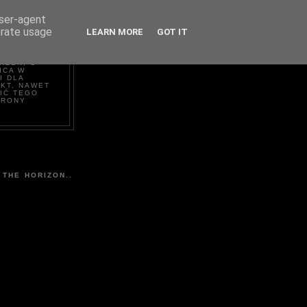
user-agent
erate usage
LEARN MORE
GOT IT
NEL
RZEŃ, O
ICA W
I DLA
EKT, NAWET
IĆ TEGO
TRONY
 THE HORIZON..