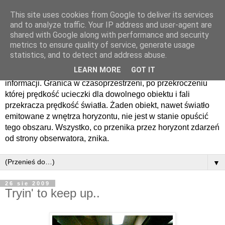
This site uses cookies from Google to deliver its services
Horyzont zdarzen
and to analyze traffic. Your IP address and user-agent are
shared with Google along with performance and security
metrics to ensure quality of service, generate usage
Horyzont zdarzeń − sfera otaczająca czarną dziurę lub tunel
statistics, and to detect and address abuse.
czasoprzestrzenny, oddzielająca obserwatora zdarzenia od
LEARN MORE
GOT IT
zdarzeń, o których nie może on nigdy otrzymać żadnych
informacji. Granica w czasoprzestrzeni, po przekroczeniu
której prędkość ucieczki dla dowolnego obiektu i fali
przekracza prędkość światła. Żaden obiekt, nawet światło
emitowane z wnętrza horyzontu, nie jest w stanie opuścić
tego obszaru. Wszystko, co przenika przez horyzont zdarzeń
od strony obserwatora, znika.
▼
26 sie 2009
Tryin' to keep up..