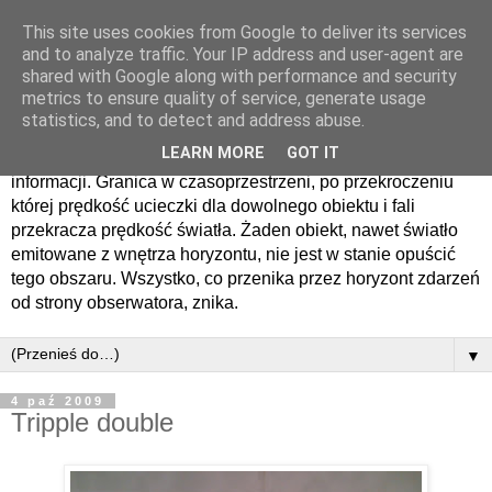
This site uses cookies from Google to deliver its services
Horyzont zdarzen
and to analyze traffic. Your IP address and user-agent are
shared with Google along with performance and security
metrics to ensure quality of service, generate usage
Horyzont zdarzeń − sfera otaczająca czarną dziurę lub tunel
statistics, and to detect and address abuse.
czasoprzestrzenny, oddzielająca obserwatora zdarzenia od
LEARN MORE
GOT IT
zdarzeń, o których nie może on nigdy otrzymać żadnych
informacji. Granica w czasoprzestrzeni, po przekroczeniu
której prędkość ucieczki dla dowolnego obiektu i fali
przekracza prędkość światła. Żaden obiekt, nawet światło
emitowane z wnętrza horyzontu, nie jest w stanie opuścić
tego obszaru. Wszystko, co przenika przez horyzont zdarzeń
od strony obserwatora, znika.
▼
4 paź 2009
Tripple double