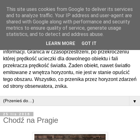
This site uses cookies from Google to deliver its services
Horyzont zdarzen
and to analyze traffic. Your IP address and user-agent are
shared with Google along with performance and security
metrics to ensure quality of service, generate usage
Horyzont zdarzeń − sfera otaczająca czarną dziurę lub tunel
statistics, and to detect and address abuse.
czasoprzestrzenny, oddzielająca obserwatora zdarzenia od
LEARN MORE
GOT IT
zdarzeń, o których nie może on nigdy otrzymać żadnych
informacji. Granica w czasoprzestrzeni, po przekroczeniu
której prędkość ucieczki dla dowolnego obiektu i fali
przekracza prędkość światła. Żaden obiekt, nawet światło
emitowane z wnętrza horyzontu, nie jest w stanie opuścić
tego obszaru. Wszystko, co przenika przez horyzont zdarzeń
od strony obserwatora, znika.
▼
25 lis 2018
Chodź na Pragie