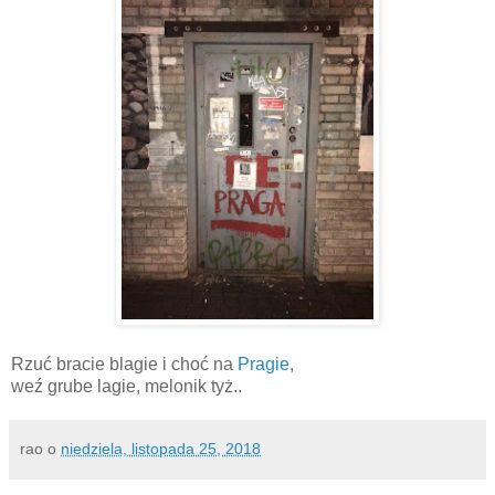
Rzuć bracie blagie i choć na
Pragie
,
weź grube lagie, melonik tyż..
rao
o
niedziela, listopada 25, 2018